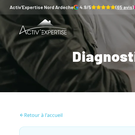
Activ'Expertise
Nord Ardèche
4.9
/5
(
65
avis)
Diagnosti
Retour à l'accueil