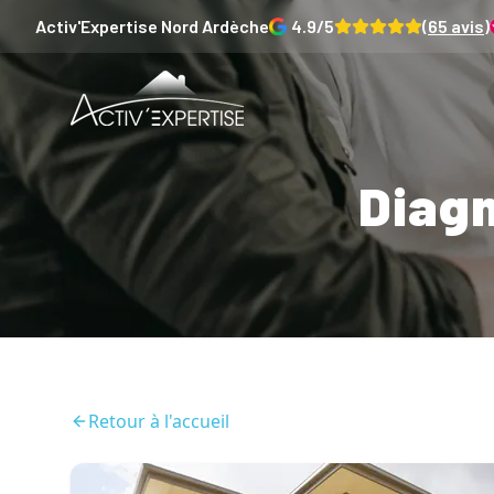
Activ'Expertise
Nord Ardèche
4.9
/5
(
65
avis)
Diagn
Retour à l'accueil